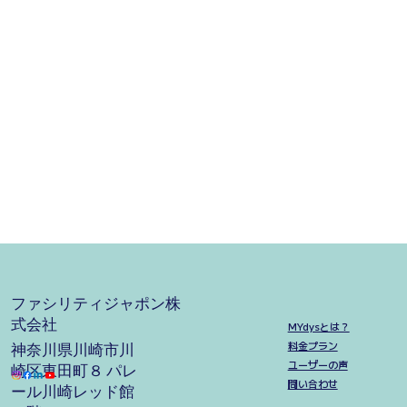
​ファシリティジャポン株
式会社
MYdysとは？
料金プラン
神奈川県川崎市川
ユーザーの声
崎区東田町８ パレ
問い合わせ
ール川崎レッド館